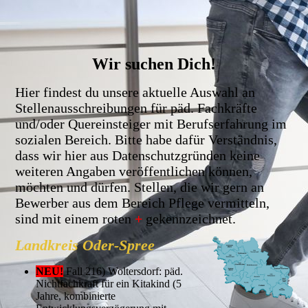
Wir suchen Dich!
Hier findest du unsere aktuelle Auswahl an
Stellenausschreibungen für päd. Fachkräfte
und/oder Quereinsteiger mit Berufserfahrung im
sozialen Bereich. Bitte habe dafür Verständnis,
dass wir hier aus Datenschutzgründen keine
weiteren Angaben veröffentlichen können,
möchten und dürfen. Stellen, die wir gern an
Bewerber aus dem Bereich Pflege vermitteln,
sind mit einem roten
+
gekennzeichnet.
Landkreis Oder-Spree
NEU!
Fall 216) Woltersdorf: päd.
Nichtfachkraft für ein Kitakind (5
Jahre, kombinierte