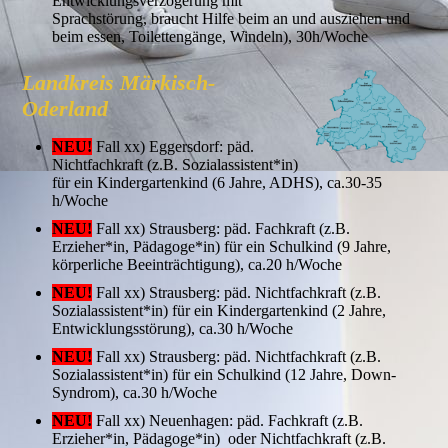
Entwicklungsverzögerung mit
Sprachstörung, braucht Hilfe beim an und ausziehen und
beim essen, Toilettengänge, Windeln), 30h/Woche
Landkreis Märkisch-
Oderland
NEU!
Fall xx) Eggersdorf: päd.
Nichtfachkraft (z.B. Sozialassistent*in)
für ein Kindergartenkind (6 Jahre, ADHS), ca.30-35
h/Woche
NEU!
Fall xx) Strausberg: päd. Fachkraft (z.B.
Erzieher*in, Pädagoge*in) für ein Schulkind (9 Jahre,
körperliche Beeinträchtigung), ca.20 h/Woche
NEU!
Fall xx) Strausberg: päd. Nichtfachkraft (z.B.
Sozialassistent*in) für ein Kindergartenkind (2 Jahre,
Entwicklungsstörung), ca.30 h/Woche
NEU!
Fall xx) Strausberg: päd. Nichtfachkraft (z.B.
Sozialassistent*in) für ein Schulkind (12 Jahre, Down-
Syndrom), ca.30 h/Woche
NEU!
Fall xx) Neuenhagen: päd. Fachkraft (z.B.
Erzieher*in, Pädagoge*in) oder Nichtfachkraft (z.B.