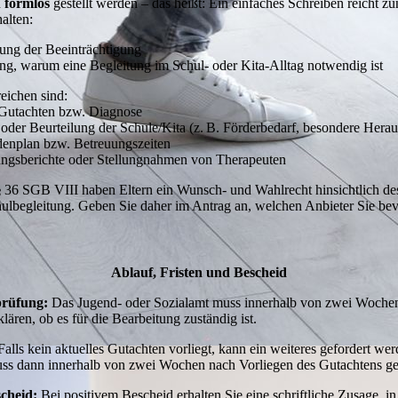
n
formlos
gestellt werden – das heißt: Ein einfaches Schreiben reicht zu
halten:
ung der Beeinträchtigung
g, warum eine Begleitung im Schul- oder Kita-Alltag notwendig ist
reichen sind:
 Gutachten bzw. Diagnose
oder Beurteilung der Schule/Kita (z. B. Förderbedarf, besondere Hera
denplan bzw. Betreuungszeiten
ungsberichte oder Stellungnahmen von Therapeuten
36 SGB VIII haben Eltern ein Wunsch- und Wahlrecht hinsichtlich de
hulbegleitung. Geben Sie daher im Antrag an, welchen Anbieter Sie be
Ablauf, Fristen und Bescheid
prüfung:
Das Jugend- oder Sozialamt muss innerhalb von zwei Woche
ären, ob es für die Bearbeitung zuständig ist.
alls kein aktuelles Gutachten vorliegt, kann ein weiteres gefordert we
ss dann innerhalb von zwei Wochen nach Vorliegen des Gutachtens ge
cheid:
Bei positivem Bescheid erhalten Sie eine schriftliche Zusage, in 