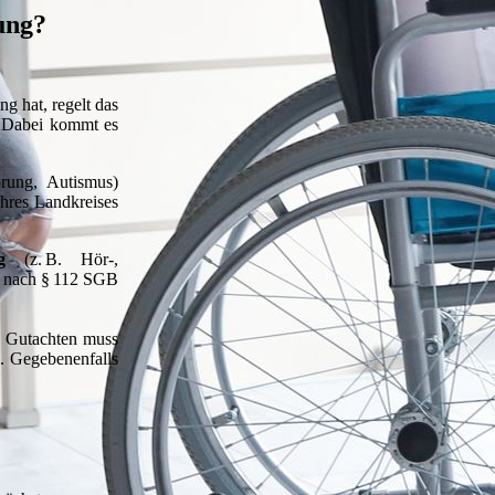
ung?
g hat, regelt das
. Dabei kommt es
rung, Autismus)
Ihres Landkreises
g
(z. B. Hör-,
nach § 112 SGB
es Gutachten muss
. Gegebenenfalls