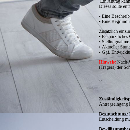
Ein Antrag kan
Dieses sollte ent
• Eine Beschreib
• Eine Begründun
Zusätzlich einzu
• Fachärztliches
• Stellungnahme 
• Aktueller Stun
• Ggf. Entwickl
Hinweis:
Nach § 
(Trägers) der Sc
Zuständigkeits
Antragseingang kl
Begutachtung:
F
Entscheidung mu
Bewilligungsbes