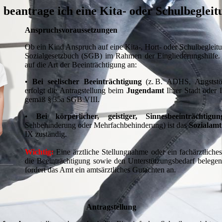
 beantrage ich eine Kita- oder Schulbegleit
Anspruchsvoraussetzungen
Ob ein Kind Anspruch auf eine Kita-, Hort- oder Schulbegleitun
Sozialgesetzbuch (SGB) im Rahmen der Eingliederungshilfe
auf die Art der Beeinträchtigung an:
•
Bei seelischer Beeinträchtigung
(z. B. ADHS, Angststö
erfolgt die Antragstellung beim
Jugendamt
Ihrer Stadt oder 
gemäß § 35a SGB VIII.
•
Bei körperlicher, geistiger, Sinnesbeeinträchtigun
Sehbehinderung oder Mehrfachbehinderung) ist das
Sozialamt
IX zuständig.
Wichtig:
Eine ärztliche Stellungnahme oder ein fachärztlich
die Beeinträchtigung sowie den Unterstützungsbedarf belegen
fordert das Amt ein amtsärztliches Gutachten an.
Antragstellung