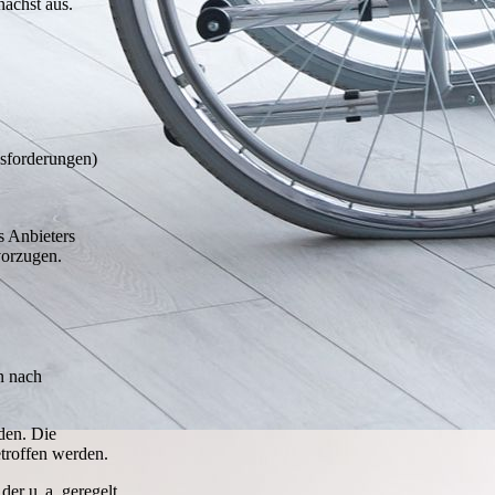
nächst aus.
usforderungen)
s Anbieters
vorzugen.
n nach
rden. Die
troffen werden.
der u. a. geregelt