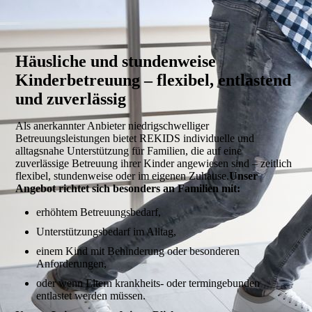
Häusliche und stundenweise
Kinderbetreuung – flexibel, entlastend
und zuverlässig
Als anerkannter Anbieter niedrigschwelliger
Betreuungsleistungen bietet REKIDS individuelle und
alltagsnahe Unterstützung für Familien, die auf eine
zuverlässige Betreuung ihrer Kinder angewiesen sind – zeitlich
flexibel, stundenweise oder im eigenen Zuhause.
Unser
Angebot richtet sich besonders an Familien mit:
erhöhtem Betreuungsbedarf,
Unterstützungsbedarf im Alltag,
einem Kind mit Behinderung oder besonderen
Anforderungen,
oder wenn Eltern krankheits- oder termingebunden
entlastet werden müssen.