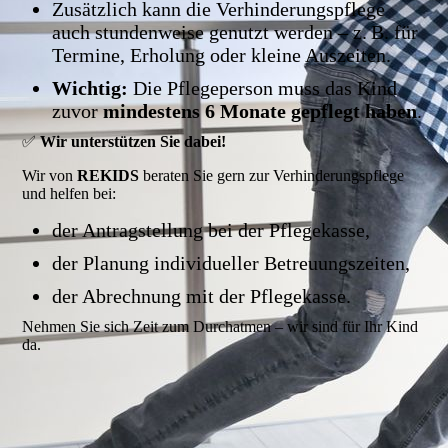
Zusätzlich kann die Verhinderungspflege
auch stundenweise genutzt werden – z. B. für
Termine, Erholung oder kleine Auszeiten.
Wichtig:
Die Pflegeperson muss das Kind
zuvor
mindestens 6 Monate gepflegt haben
.
✅
Wir unterstützen Sie dabei!
Wir von
REKIDS
beraten Sie gern zur Verhinderungspflege
und helfen bei:
der Antragstellung bei der Pflegekasse,
der Planung individueller Betreuungszeiten,
der Abrechnung mit der Pflegekasse.
Nehmen Sie sich Zeit zum Durchatmen – wir sind für Ihr Kind
da.