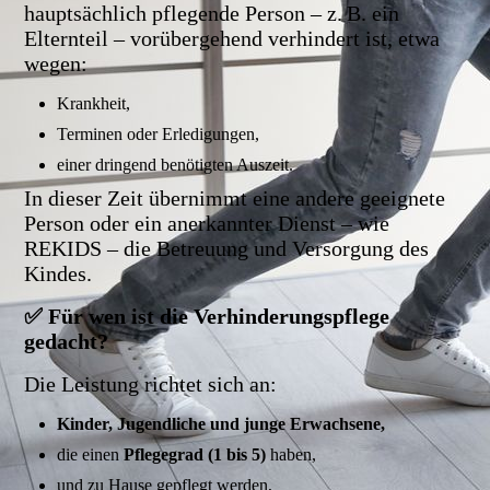
hauptsächlich pflegende Person – z. B. ein
Elternteil – vorübergehend verhindert ist, etwa
wegen:
Krankheit,
Terminen oder Erledigungen,
einer dringend benötigten Auszeit.
In dieser Zeit übernimmt eine andere geeignete
Person oder ein anerkannter Dienst – wie
REKIDS – die Betreuung und Versorgung des
Kindes.
✅ Für wen ist die Verhinderungspflege
gedacht?
Die Leistung richtet sich an:
Kinder, Jugendliche und junge Erwachsene,
die einen
Pflegegrad (1 bis 5)
haben,
und zu Hause gepflegt werden,