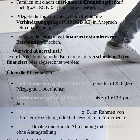
Familien mit einem
anerkannten Entlastungsbedarf
nach § 45b SGB XI (Entlastungsbetrag),
Pflegebedürftige im häuslichen Umfeld, die
Verhinderungspflege (§ 39 SGB XI)
in Anspruch
nehmen möchten,
und alle, die
eine privat finanzierte stundenweise
Betreuung
wünschen.
✅
Wie wird abgerechnet?
Je nach Situation kann die Betreuung auf
verschiedene Arten
finanziert
oder abgerechnet werden:
Über die Pflegekasse:
Entlastungsbetrag (§ 45b SGB XI
):
monatlich 125 € (bei
Pflegegrad 1 oder höher)
Verhinderungspflege (§ 39 SGB XI):
bis zu 1.612 € pro
Jahr
Über öffentliche Kostenträger:
z. B. im Rahmen von
Hilfen zur Erziehung oder bei besonderem Förderbedarf
Privat:
flexible und direkte Abrechnung mit
REKIDS
ohne Antragstellung