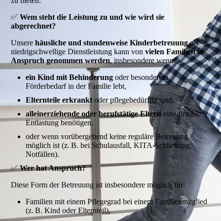
zu bieten.
✅
Wem steht die Leistung zu und wie wird sie
abgerechnet?
Unsere
häusliche und stundenweise Kinderbetreuung
als
niedrigschwellige Dienstleistung kann von
vielen Familien in
Anspruch genommen werden
, insbesondere wenn:
ein Kind mit Behinderung
oder besonderem
Förderbedarf in der Familie lebt,
Elternteile erkrankt
oder pflegebedürftig sind,
alleinerziehende oder berufstätige Eltern
eine flexible
Entlastung benötigen,
oder wenn vorübergehend keine reguläre Betreuung
möglich ist (z. B. bei Schulausfall, KITA-Schließung,
Notfällen).
✅
Wer hat Anspruch?
Diese Form der Betreuung ist insbesondere möglich für:
Familien mit einem Pflegegrad bei einem Familienmitglied
(z. B. Kind oder Elternteil),