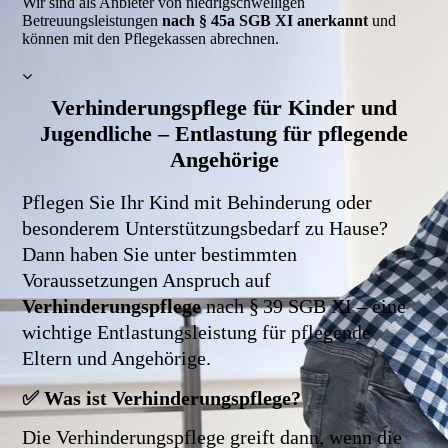
Wir sind als Anbieter von niedrigschwelligen
Betreuungsleistungen
nach § 45a SGB XI anerkannt
und
können mit den Pflegekassen abrechnen.
Verhinderungspflege für Kinder und
Jugendliche – Entlastung für pflegende
Angehörige
Pflegen Sie Ihr Kind mit Behinderung oder
besonderem Unterstützungsbedarf zu Hause?
Dann haben Sie unter bestimmten
Voraussetzungen Anspruch auf
Verhinderungspflege
nach § 39 SGB XI – eine
wichtige Entlastungsleistung für pflegende
Eltern und Angehörige.
✅ Was ist Verhinderungspflege?
Die Verhinderungspflege greift dann, wenn die