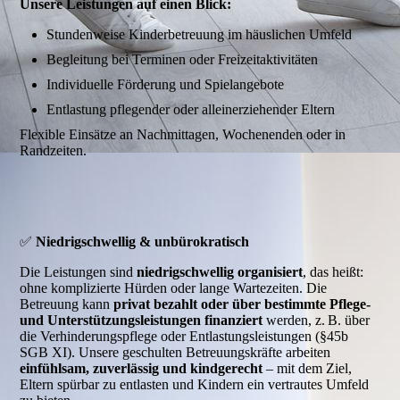
Unsere Leistungen auf einen Blick:
Stundenweise Kinderbetreuung
im häuslichen Umfeld
Begleitung bei Terminen oder Freizeitaktivitäten
Individuelle Förderung
und Spielangebote
Entlastung pflegender oder alleinerziehender Eltern
Flexible Einsätze an Nachmittagen, Wochenenden oder in
Randzeiten.
✅
Niedrigschwellig & unbürokratisch
Die Leistungen sind
niedrigschwellig organisiert
, das heißt:
ohne komplizierte Hürden oder lange Wartezeiten. Die
Betreuung kann
privat bezahlt oder über bestimmte Pflege-
und Unterstützungsleistungen finanziert
werden, z. B. über
die Verhinderungspflege oder Entlastungsleistungen (§45b
SGB XI). Unsere geschulten Betreuungskräfte arbeiten
einfühlsam, zuverlässig und kindgerecht
– mit dem Ziel,
Eltern spürbar zu entlasten und Kindern ein vertrautes Umfeld